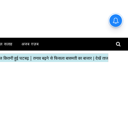
ल सलाह
अजब ग़ज़ब