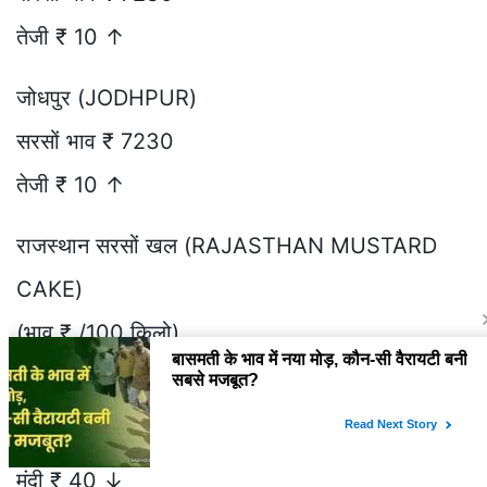
तेजी ₹ 10 ↑
जोधपुर (JODHPUR)
सरसों भाव ₹ 7230
तेजी ₹ 10 ↑
राजस्थान सरसों खल (RAJASTHAN MUSTARD
CAKE)
(भाव ₹ /100 किलो)
अलवर (ALWAR)
सरसों खल भाव ₹ 2800
मंदी ₹ 40 ↓