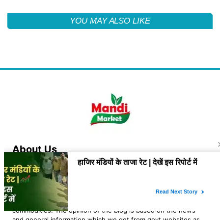
YOU MAY ALSO LIKE
About Us
"Mandi Bhav Today is a platform which provide General
information about the market rates of agri and related
commodities. The owner of the platform is Lovekesh Kaushik
an Indian Navy veteran, resident of Jhajjar, Haryana. At "mandi
bhav today" we analyse the rates and trend of various agri
commodities. The opinion of the blog is based on the news
and general information which we get from govt websites as