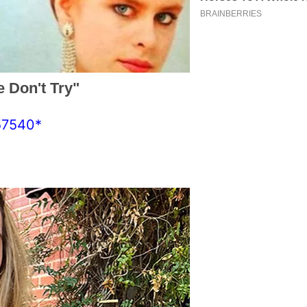
57540*