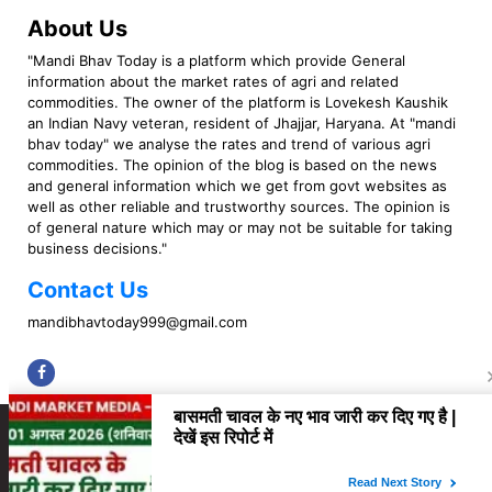
About Us
"Mandi Bhav Today is a platform which provide General
information about the market rates of agri and related
commodities. The owner of the platform is Lovekesh Kaushik
an Indian Navy veteran, resident of Jhajjar, Haryana. At "mandi
bhav today" we analyse the rates and trend of various agri
commodities. The opinion of the blog is based on the news
and general information which we get from govt websites as
well as other reliable and trustworthy sources. The opinion is
of general nature which may or may not be suitable for taking
business decisions."
Contact Us
mandibhavtoday999@gmail.com
Copyright © 2023 Mandi Bhav Today. All rights Reserved. Powered by TIMES
INTERNET (GETM360).
About Us
Privacy Policy
Contact Us
Disclaimer
Correction Policy