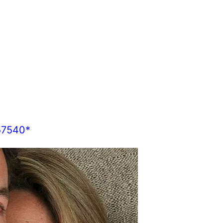
57540*