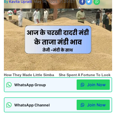
By
Kavita Upraiti
May 16, 2025, 11:29 IST
Join Now
WhatsApp Group
Join Now
WhatsApp Channel