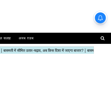
ल सलाह
अजब ग़ज़ब