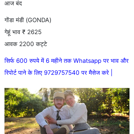
आज बंद
गोंडा मंडी (GONDA)
गेहूं भाव ₹ 2625
आवक 2200 कट्टे
सिर्फ 600 रुपये में 6 महीने तक Whatsapp पर भाव और
रिपोर्ट पाने के लिए 9729757540 पर मैसेज करे |