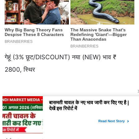
गेहूं (3% छूट/DISCOUNT) नया (NEW) भाव ₹
2800, स्थिर
भुवनेश्वर (BHUVANESHWAR)
गेहूं (नेट/NET) नया (NEW) भाव ₹ 2800, तेजी ₹ 30