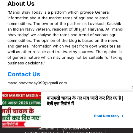
About Us
"Mandi Bhav Today is a platform which provide General
information about the market rates of agri and related
commodities. The owner of the platform is Lovekesh Kaushik
an Indian Navy veteran, resident of Jhajjar, Haryana. At "mandi
bhav today" we analyse the rates and trend of various agri
commodities. The opinion of the blog is based on the news
and general information which we get from govt websites as
well as other reliable and trustworthy sources. The opinion is
of general nature which may or may not be suitable for taking
business decisions."
Contact Us
mandibhavtoday999@gmail.com
Copyright © 2023 Mandi Bhav Today. All rights Reserved. Powered by TIMES
INTERNET (GETM360).
About Us
Privacy Policy
Contact Us
Disclaimer
Correction Policy