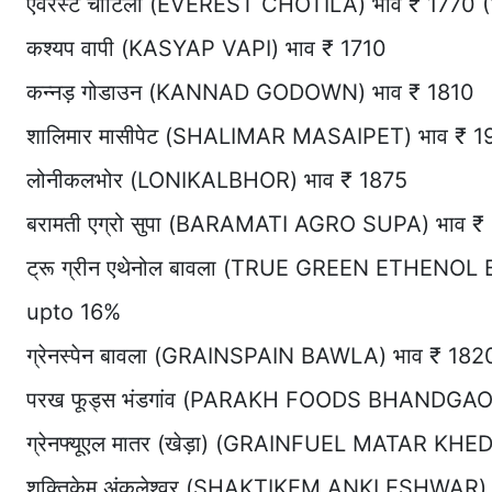
एवरस्ट चोटिला (EVEREST CHOTILA) भाव ₹ 1770 
कश्यप वापी (KASYAP VAPI) भाव ₹ 1710
कन्नड़ गोडाउन (KANNAD GODOWN) भाव ₹ 1810
शालिमार मासीपेट (SHALIMAR MASAIPET) भाव ₹ 1
लोनीकलभोर (LONIKALBHOR) भाव ₹ 1875
बरामती एग्रो सुपा (BARAMATI AGRO SUPA) भाव ₹
ट्रू ग्रीन एथेनोल बावला (TRUE GREEN ETHENOL 
upto 16%
ग्रेनस्पेन बावला (GRAINSPAIN BAWLA) भाव ₹ 182
परख फूड्स भंडगांव (PARAKH FOODS BHANDGAON)
ग्रेनफ्यूएल मातर (खेड़ा) (GRAINFUEL MATAR KHED
शक्तिकेम अंकलेश्वर (SHAKTIKEM ANKLESHWAR) 