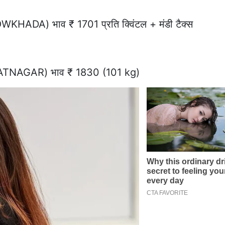
DA) भाव ₹ 1701 प्रति क्विंटल + मंडी टैक्स
ATNAGAR) भाव ₹ 1830 (101 kg)