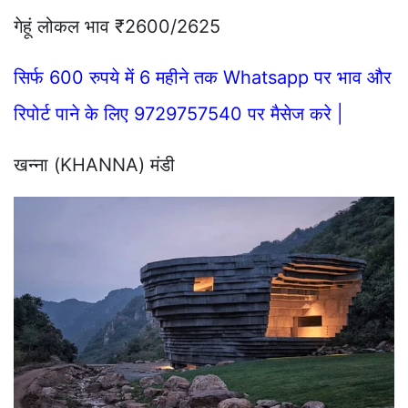
गेहूं लोकल भाव ₹2600/2625
सिर्फ 600 रुपये में 6 महीने तक Whatsapp पर भाव और
रिपोर्ट पाने के लिए 9729757540 पर मैसेज करे |
खन्ना (KHANNA) मंडी