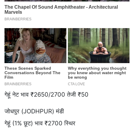
गेहूं नेट भाव ₹2650/2700 तेजी ₹50
जोधपुर (JODHPUR) मंडी
गेहूं (1% छूट) भाव ₹2700 स्थिर