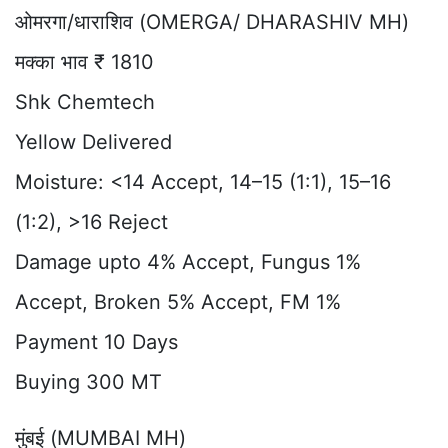
ओमरगा/धाराशिव (OMERGA/ DHARASHIV MH)
मक्का भाव ₹ 1810
Shk Chemtech
Yellow Delivered
Moisture: <14 Accept, 14–15 (1:1), 15–16
(1:2), >16 Reject
Damage upto 4% Accept, Fungus 1%
Accept, Broken 5% Accept, FM 1%
Payment 10 Days
Buying 300 MT
मुंबई (MUMBAI MH)