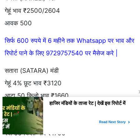
गेहूं भाव ₹2500/2604
आवक 500
सिर्फ 600 रुपये में 6 महीने तक Whatsapp पर भाव और
रिपोर्ट पाने के लिए 9729757540 पर मैसेज करे |
सतारा (SATARA) मंडी
गेहूं 4% छूट भाव ₹3120
आटा 50 किलो भाव ₹1660
तंदूरी आटा 50 किलो भाव ₹1760
मैदा बेकरी 50 किलो भाव ₹1690
रवा 50 किलो भाव ₹1700