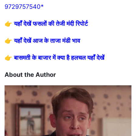
9729757540*
👉
यहाँ देखें फसलों की तेजी मंदी रिपोर्ट
👉
यहाँ देखें आज के ताजा मंडी भाव
👉
बासमती के बाजार में क्या है हलचल यहाँ देखें
About the Author