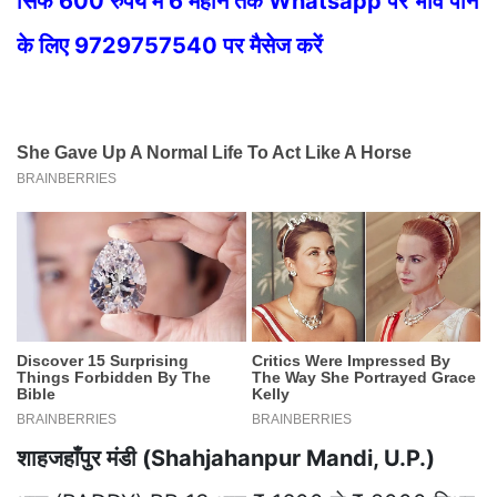
सिर्फ 600 रुपये में 6 महीने तक Whatsapp पर भाव पाने
के लिए 9729757540 पर मैसेज करें
शाहजहाँपुर मंडी (Shahjahanpur Mandi, U.P.)