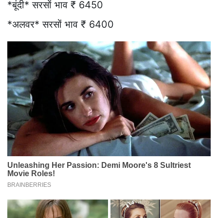
*बूंदी* सरसों भाव ₹ 6450
*अलवर* सरसों भाव ₹ 6400