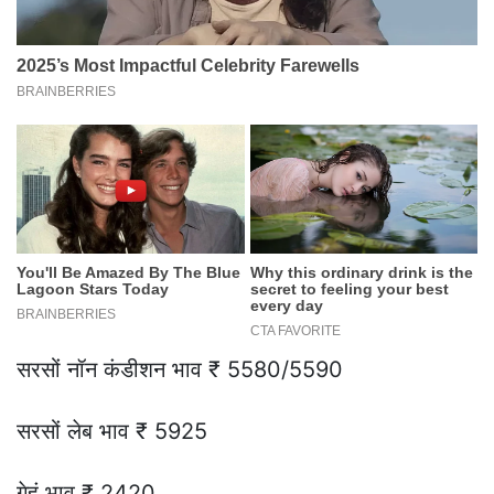
सरसों नॉन कंडीशन भाव ₹ 5580/5590
सरसों लेब भाव ₹ 5925
गेहूं भाव ₹ 2420