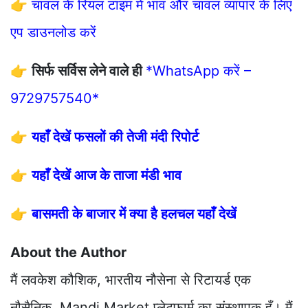
👉
चावल के रियल टाइम में भाव और चावल व्यापार के लिए
एप डाउनलोड करें
👉
सिर्फ सर्विस लेने वाले ही
*WhatsApp करें –
9729757540*
👉
यहाँ देखें फसलों की तेजी मंदी रिपोर्ट
👉
यहाँ देखें आज के ताजा मंडी भाव
👉
बासमती के बाजार में क्या है हलचल यहाँ देखें
About the Author
मैं लवकेश कौशिक, भारतीय नौसेना से रिटायर्ड एक
नौसैनिक, Mandi Market प्लेटफार्म का संस्थापक हूँ। मैं