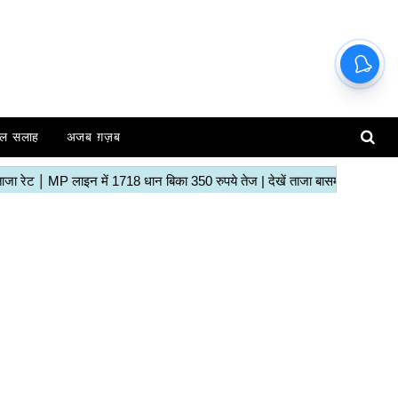
ल सलाह
अजब ग़ज़ब