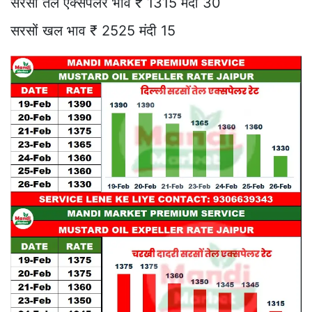
सरसों तेल एक्सपेलर भाव ₹ 1315 मंदी 30
सरसों खल भाव ₹ 2525 मंदी 15