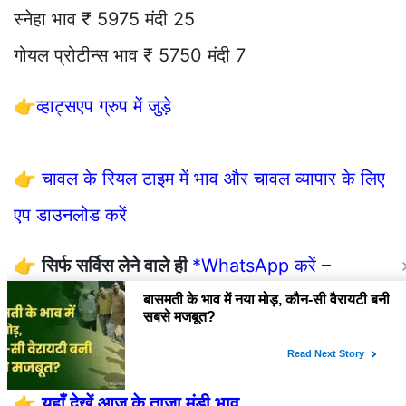
स्नेहा भाव ₹ 5975 मंदी 25
गोयल प्रोटीन्स भाव ₹ 5750 मंदी 7
👉
व्हाट्सएप ग्रुप में जुड़े
👉
चावल के रियल टाइम में भाव और चावल व्यापार के लिए
एप डाउनलोड करें
👉
सिर्फ सर्विस लेने वाले ही
*WhatsApp करें –
9729757540*
👉
यहाँ देखें फसलों की तेजी मंदी रिपोर्ट
👉
यहाँ देखें आज के ताजा मंडी भाव