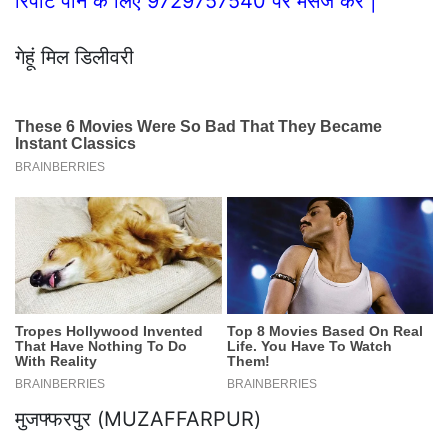
रिपोर्ट पाने के लिए 9729757540 पर मैसेज करे |
गेहूं मिल डिलीवरी
मुजफ्फरपुर (MUZAFFARPUR)