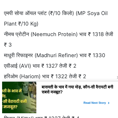
एमपी सोया ऑयल प्लांट (₹/10 किलो) (MP Soya Oil
Plant ₹/10 Kg)
नीमच प्रोटीन (Neemuch Protein) भाव ₹ 1318 तेजी
₹ 3
माधुरी रिफाइनर (Madhuri Refiner) भाव ₹ 1330
एवीआई (AVI) भाव ₹ 1327 तेजी ₹ 2
हरिओम (Hariom) भाव ₹ 1322 तेजी ₹ 2
प्रकाश (Prakash) भाव ₹ 1325
विप्पी (Vippy) भाव ₹ 1334 तेजी ₹ 4
लिविंग फूड (Living Food) भाव ₹ 1329 तेजी ₹ 4