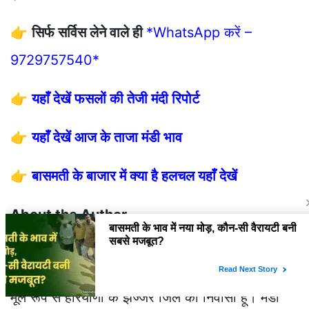
👉
सिर्फ सर्विस लेने वाले ही
*WhatsApp करें –
9729757540*
👉
यहाँ देखें फसलों की तेजी मंदी रिपोर्ट
👉
यहाँ देखें आज के ताजा मंडी भाव
👉
बासमती के बाजार में क्या है हलचल यहाँ देखें
About the Author
मैं लवकेश कौशिक, भारतीय नौसेना से रिटायर्ड एक
नौसैनिक, Mandi Market प्लेटफार्म का संस्थापक हूँ। मैं
मूल रूप से हरियाणा के झज्जर जिले का निवासी हूँ। मंडी