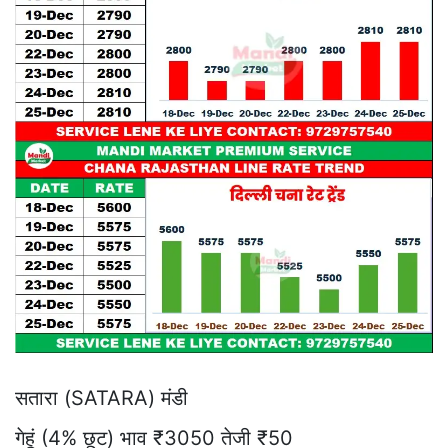
सतारा (SATARA) मंडी
गेहूं (4% छूट) भाव ₹3050 तेजी ₹50