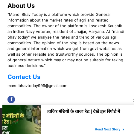
About Us
"Mandi Bhav Today is a platform which provide General
information about the market rates of agri and related
commodities. The owner of the platform is Lovekesh Kaushik
an Indian Navy veteran, resident of Jhajjar, Haryana. At "mandi
bhav today" we analyse the rates and trend of various agri
commodities. The opinion of the blog is based on the news
and general information which we get from govt websites as
well as other reliable and trustworthy sources. The opinion is
of general nature which may or may not be suitable for taking
business decisions."
Contact Us
mandibhavtoday999@gmail.com
Copyright © 2023 Mandi Bhav Today. All rights Reserved. Powered by TIMES
INTERNET (GETM360).
About Us
Privacy Policy
Contact Us
Disclaimer
Correction Policy