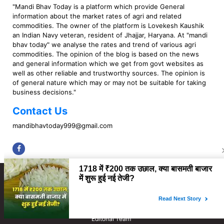
"Mandi Bhav Today is a platform which provide General
information about the market rates of agri and related
commodities. The owner of the platform is Lovekesh Kaushik
an Indian Navy veteran, resident of Jhajjar, Haryana. At "mandi
bhav today" we analyse the rates and trend of various agri
commodities. The opinion of the blog is based on the news
and general information which we get from govt websites as
well as other reliable and trustworthy sources. The opinion is
of general nature which may or may not be suitable for taking
business decisions."
Contact Us
mandibhavtoday999@gmail.com
Copyright © 2023 Mandi Bhav Today. All rights Reserved. Powered by TIMES
INTERNET (GETM360).
About Us
Privacy Policy
Contact Us
Disclaimer
Correction Policy
Fact Checking Policy
Ownership & Funding
Editorial Team