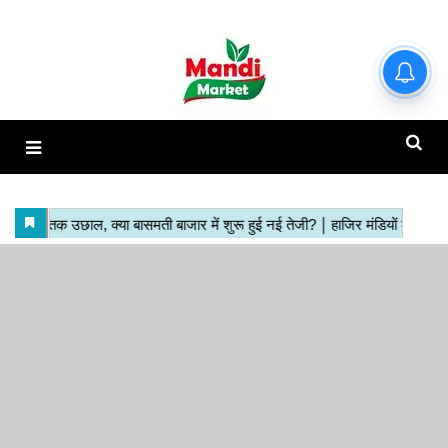
1718 में ₹200 तक उछाल, क्या
बासमती बाजार में शुरू हुई नई तेजी?