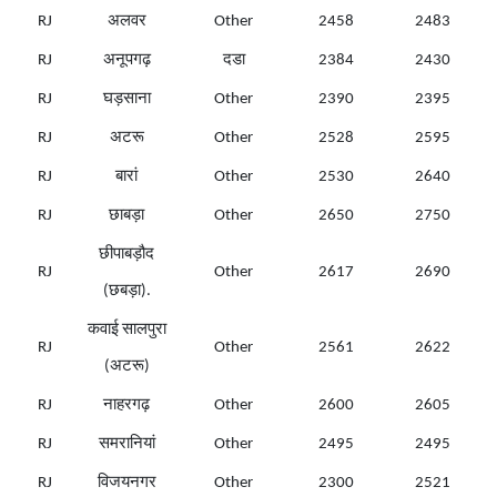
RJ
अलवर
Other
2458
2483
RJ
अनूपगढ़
दडा
2384
2430
RJ
घड़साना
Other
2390
2395
RJ
अटरू
Other
2528
2595
RJ
बारां
Other
2530
2640
RJ
छाबड़ा
Other
2650
2750
छीपाबड़ौद
RJ
Other
2617
2690
(छबड़ा).
कवाई सालपुरा
RJ
Other
2561
2622
(अटरू)
RJ
नाहरगढ़
Other
2600
2605
RJ
समरानियां
Other
2495
2495
RJ
विजयनगर
Other
2300
2521