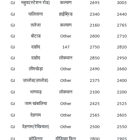
GJ
महुवा(स्टेशन रोड)
कल्याण
2695
3005
GJ
पालिताना
हाईब्रिड
2340
2440
GJ
तलेजा
कल्याण
2160
2765
GJ
बोटाड
Other
2600
2710
GJ
दाहोद
147
2750
2820
GJ
दाहोद
लोकवान
2850
2950
GJ
लीमखेड़ा
Other
2490
2660
GJ
ज़ालोड(ज़ालोड)
Other
2375
2400
GJ
भाणवड़
लोकवान
2100
2200
GJ
जाम खंबालिया
Other
2425
2525
GJ
देहगाम
Other
2565
2605
GJ
देहगाम(रेखियाल)
Other
2500
2550
GJ
कोडिनार
मीडियम फिन
2800
2905