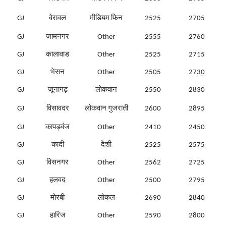
GJ
वेरावल
मीडियम फिन
2525
2705
GJ
जामनगर
Other
2555
2760
GJ
कालावाड
Other
2525
2715
GJ
भेसन
Other
2505
2730
GJ
जूनागढ़
लोकवान
2550
2830
GJ
विसावदर
लोकवान गुजराती
2600
2895
GJ
कापड़वंज
Other
2410
2450
GJ
कादी
देशी
2525
2575
GJ
विसनगर
Other
2562
2725
GJ
हलवद
Other
2500
2795
GJ
मोरबी
लोकल
2690
2840
GJ
हारिज
Other
2590
2800