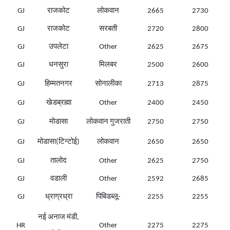
GJ
राजकोट
लोकवान
2665
2730
GJ
राजकोट
सरबती
2720
2800
GJ
उपलेटा
Other
2625
2675
GJ
धनसुरा
मिलबर
2500
2600
GJ
हिम्मतनगर
सोनालीका
2713
2875
GJ
खेडब्रह्मा
Other
2400
2450
GJ
मोडासा
लोकवान गुजराती
2750
2750
GJ
मोडासा(टिन्टोई)
लोकवान
2650
2650
GJ
तालोद
Other
2625
2750
GJ
वडाली
Other
2592
2685
GJ
ध्राग्रध्रा
पिबिडब्लू-
2255
2255
नई अनाज मंडी,
HR
Other
2275
2275