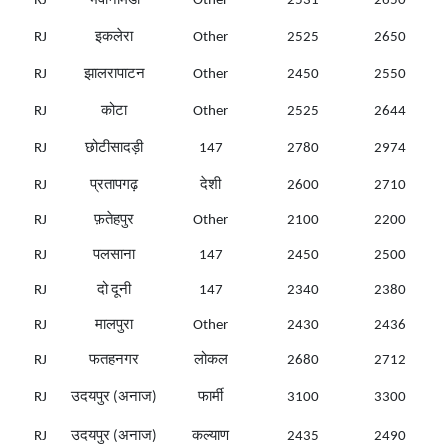
RJ
भवानीमंडी
Other
2531
2650
RJ
इकलेरा
Other
2525
2650
RJ
झालरापाटन
Other
2450
2550
RJ
कोटा
Other
2525
2644
RJ
छोटीसादड़ी
147
2780
2974
RJ
प्रतापगढ़
देशी
2600
2710
RJ
फ़तेहपुर
Other
2100
2200
RJ
पलसाना
147
2450
2500
RJ
दो दूनी
147
2340
2380
RJ
मालपुरा
Other
2430
2436
RJ
फतहनगर
लोकल
2680
2712
RJ
उदयपुर (अनाज)
फार्मी
3100
3300
RJ
उदयपुर (अनाज)
कल्याण
2435
2490