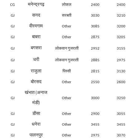
मनेन्द्रगढ़
CG
लोकल
2400
2400
सनद
GJ
सरबती
3030
3210
वीरमगाम
GJ
Other
3085
3200
बाबरा
GJ
Other
2875
3205
बगसरा
GJ
लोकवान गुजराती
2952
3155
धरी
GJ
लोकवान गुजराती
2885
2975
राजुला
GJ
पिस्सी
2815
3130
बोरसद
GJ
Other
2550
2600
खंभात (अनाज
GJ
Other
3000
3250
मंडी)
डीसा
GJ
Other
2900
3055
धनेरा
GJ
Other
3455
3455
पालनपुर
GJ
Other
2975
3070