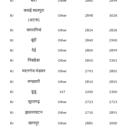
बारां
RJ
Other
2860
2894
कवाई सालपुरा
RJ
Other
2898
3026
(अटरू)
समरानियां
RJ
Other
2824
2826
बूंदी
RJ
Other
2840
2900
देई
RJ
Other
2800
2899
निंबाहेङा
RJ
Other
2850
3301
मदनगंज मंडावर
RJ
Other
2793
2805
मण्डावरी
RJ
Other
2810
2835
डूडू
RJ
147
2200
2300
सूरतगढ़
RJ
Other
2723
2723
झालरापाटन
RJ
Other
2710
2891
खानपुर
RJ
Other
2885
3000