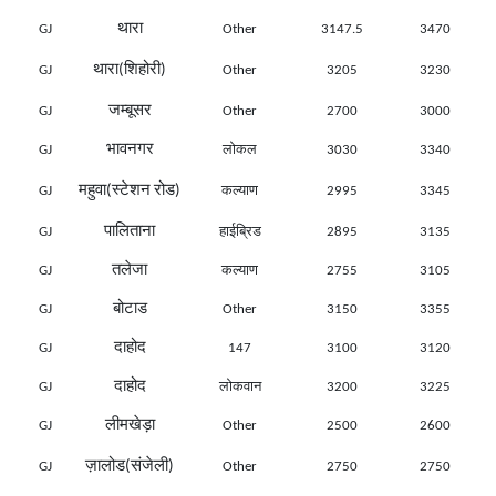
थारा
GJ
Other
3147.5
3470
थारा(शिहोरी)
GJ
Other
3205
3230
जम्बूसर
GJ
Other
2700
3000
भावनगर
GJ
लोकल
3030
3340
महुवा(स्टेशन रोड)
GJ
कल्याण
2995
3345
पालिताना
GJ
हाईब्रिड
2895
3135
तलेजा
GJ
कल्याण
2755
3105
बोटाड
GJ
Other
3150
3355
दाहोद
GJ
147
3100
3120
दाहोद
GJ
लोकवान
3200
3225
लीमखेड़ा
GJ
Other
2500
2600
ज़ालोड(संजेली)
GJ
Other
2750
2750