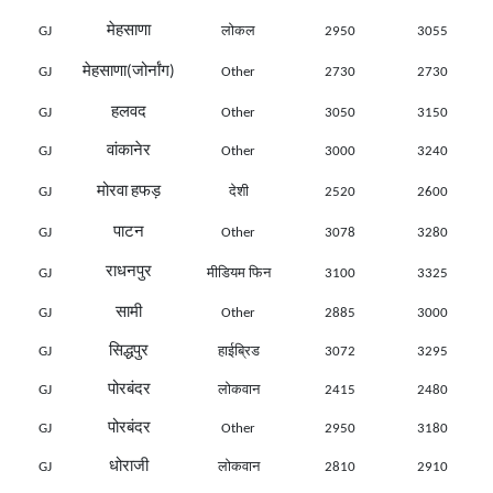
मेहसाणा
GJ
लोकल
2950
3055
मेहसाणा(जोर्नांग)
GJ
Other
2730
2730
हलवद
GJ
Other
3050
3150
वांकानेर
GJ
Other
3000
3240
मोरवा हफड़
GJ
देशी
2520
2600
पाटन
GJ
Other
3078
3280
राधनपुर
GJ
मीडियम फिन
3100
3325
सामी
GJ
Other
2885
3000
सिद्धपुर
GJ
हाईब्रिड
3072
3295
पोरबंदर
GJ
लोकवान
2415
2480
पोरबंदर
GJ
Other
2950
3180
धोराजी
GJ
लोकवान
2810
2910