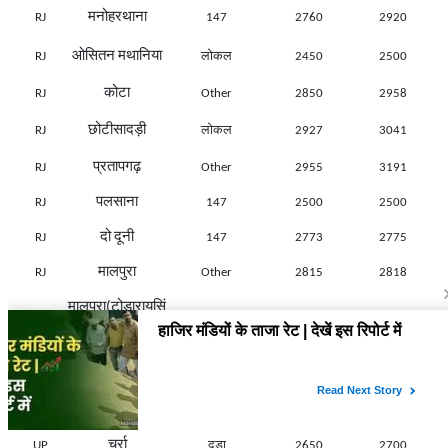
मनोहरथाना
RJ
147
2760
2920
ओसितन मथानिया
RJ
लोकल
2450
2500
कोटा
RJ
Other
2850
2958
छोटीसादड़ी
RJ
लोकल
2927
3041
प्रतापगढ़
RJ
Other
2955
3191
पलसाना
RJ
147
2500
2500
दो दूनी
RJ
147
2773
2775
मालपुरा
RJ
Other
2815
2818
मालपुरा(टोडारायसिं
RJ
Other
2815
2815
ह).
फतहनगर
RJ
लोकल
2960
2986
अलीगढ
UP
दडा
2800
2820
चर्रा
UP
दडा
2650
2700